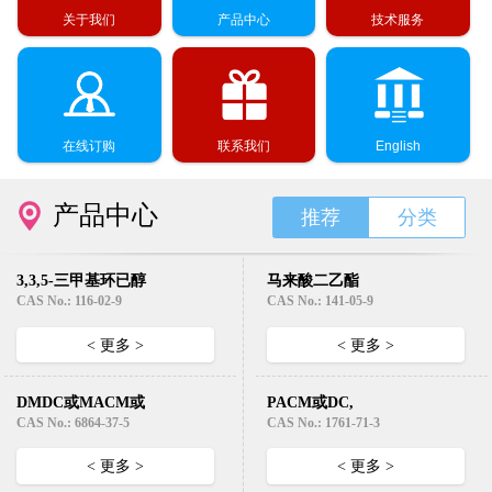
关于我们
产品中心
技术服务
在线订购
联系我们
English
产品中心
推荐
分类
3,3,5-三甲基环已醇
马来酸二乙酯
(异佛尔醇）
Diethyl Maleate
CAS No.: 116-02-9
CAS No.: 141-05-9
< 更多 >
< 更多 >
DMDC或MACM或
PACM或DC,
EC331( 3,3’-二甲基-
HMDA （4,4’-二氨
CAS No.: 6864-37-5
CAS No.: 1761-71-3
4,4’-二氨基-二环己
基二环己基甲烷）
基甲烷)
< 更多 >
< 更多 >