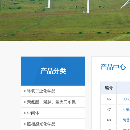
产品中心
产品分类
编号
环氧工业化学品
>
46
3,4
聚氨酯、聚脲、聚天门冬氨...
>
47
4-
中间体
>
48
阿昔
照相感光化学品
>