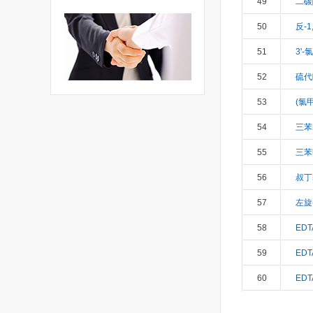
49
二碳
50
反-
51
3'
52
硫代
53
(氯
54
三苯
55
三苯
56
叔丁
57
左旋
58
ED
59
ED
60
ED