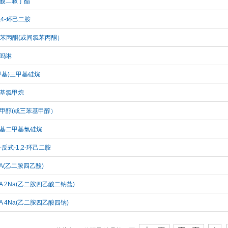
酸二叔丁酯
1,4-环己二胺
-氯苯丙酮(或间氯苯丙酮）
吗啉
甲基)三甲基硅烷
1
2
3
基氯甲烷
甲醇(或三苯基甲醇）
基二甲基氯硅烷
-反式-1,2-环己二胺
TA(乙二胺四乙酸)
TA 2Na(乙二胺四乙酸二钠盐)
TA 4Na(乙二胺四乙酸四钠)