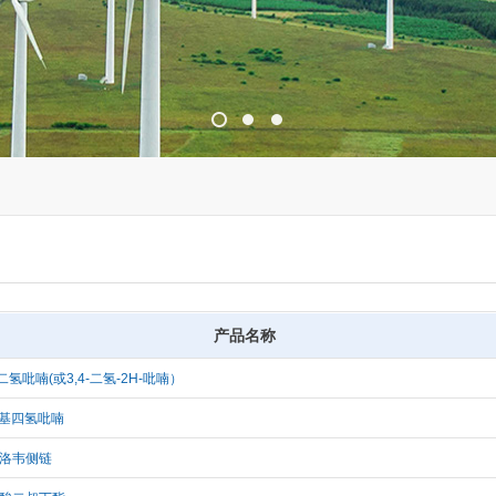
产品名称
-二氢吡喃(或3,4-二氢-2H-吡喃）
氨基四氢吡喃
洛韦侧链